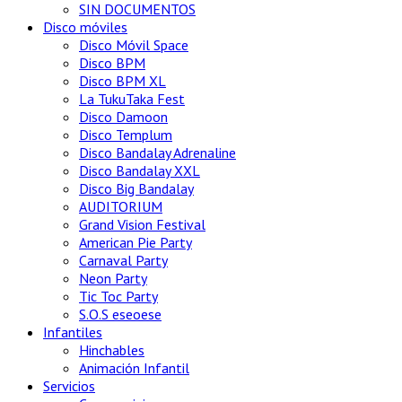
SIN DOCUMENTOS
Disco móviles
Disco Móvil Space
Disco BPM
Disco BPM XL
La TukuTaka Fest
Disco Damoon
Disco Templum
Disco Bandalay Adrenaline
Disco Bandalay XXL
Disco Big Bandalay
AUDITORIUM
Grand Vision Festival
American Pie Party
Carnaval Party
Neon Party
Tic Toc Party
S.O.S eseoese
Infantiles
Hinchables
Animación Infantil
Servicios