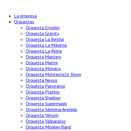
La empresa
Orquestas
Orquesta Erosión
Orquesta Gravity
Orquesta La Bestia
Orquesta La Máxima
Orquesta La Reina
Orquesta Masters
Orquesta Matrix
Orquesta Mónaco
Orquesta Montecristo Show
Orquesta Nexus
Orquesta Panorama
Orquesta Platino
Orquesta Shadow
Orquesta Supermagic
Orquesta Séptima Avenida
Orquesta Vènom
Orquesta Valparaíso
Orquesta Monkey Band