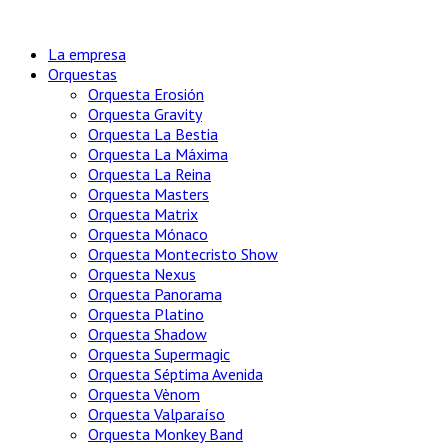
La empresa
Orquestas
Orquesta Erosión
Orquesta Gravity
Orquesta La Bestia
Orquesta La Máxima
Orquesta La Reina
Orquesta Masters
Orquesta Matrix
Orquesta Mónaco
Orquesta Montecristo Show
Orquesta Nexus
Orquesta Panorama
Orquesta Platino
Orquesta Shadow
Orquesta Supermagic
Orquesta Séptima Avenida
Orquesta Vènom
Orquesta Valparaíso
Orquesta Monkey Band