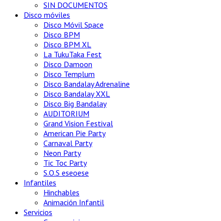
SIN DOCUMENTOS
Disco móviles
Disco Móvil Space
Disco BPM
Disco BPM XL
La TukuTaka Fest
Disco Damoon
Disco Templum
Disco Bandalay Adrenaline
Disco Bandalay XXL
Disco Big Bandalay
AUDITORIUM
Grand Vision Festival
American Pie Party
Carnaval Party
Neon Party
Tic Toc Party
S.O.S eseoese
Infantiles
Hinchables
Animación Infantil
Servicios