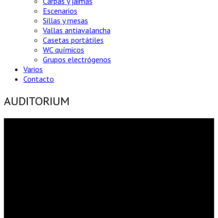
Carpas y jaimas
Escenarios
Sillas y mesas
Vallas antiavalancha
Casetas portátiles
WC químicos
Grupos electrógenos
Varios
Contacto
AUDITORIUM