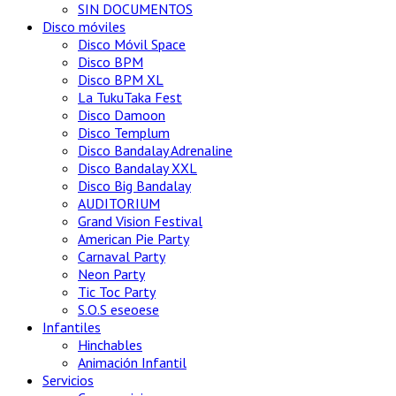
SIN DOCUMENTOS
Disco móviles
Disco Móvil Space
Disco BPM
Disco BPM XL
La TukuTaka Fest
Disco Damoon
Disco Templum
Disco Bandalay Adrenaline
Disco Bandalay XXL
Disco Big Bandalay
AUDITORIUM
Grand Vision Festival
American Pie Party
Carnaval Party
Neon Party
Tic Toc Party
S.O.S eseoese
Infantiles
Hinchables
Animación Infantil
Servicios