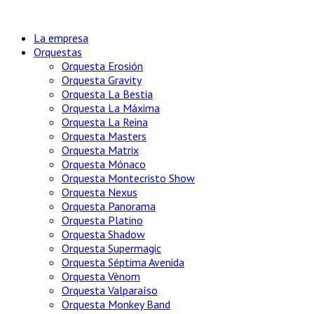
La empresa
Orquestas
Orquesta Erosión
Orquesta Gravity
Orquesta La Bestia
Orquesta La Máxima
Orquesta La Reina
Orquesta Masters
Orquesta Matrix
Orquesta Mónaco
Orquesta Montecristo Show
Orquesta Nexus
Orquesta Panorama
Orquesta Platino
Orquesta Shadow
Orquesta Supermagic
Orquesta Séptima Avenida
Orquesta Vènom
Orquesta Valparaíso
Orquesta Monkey Band