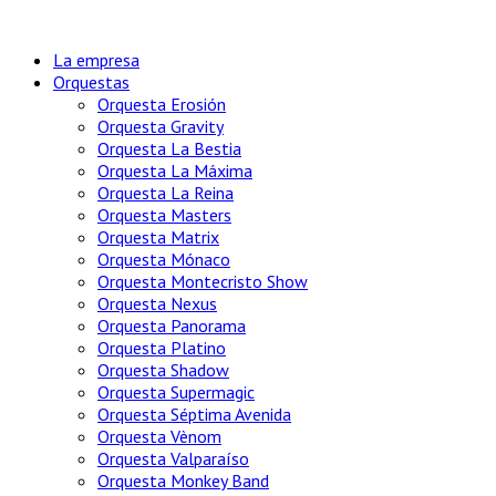
La empresa
Orquestas
Orquesta Erosión
Orquesta Gravity
Orquesta La Bestia
Orquesta La Máxima
Orquesta La Reina
Orquesta Masters
Orquesta Matrix
Orquesta Mónaco
Orquesta Montecristo Show
Orquesta Nexus
Orquesta Panorama
Orquesta Platino
Orquesta Shadow
Orquesta Supermagic
Orquesta Séptima Avenida
Orquesta Vènom
Orquesta Valparaíso
Orquesta Monkey Band