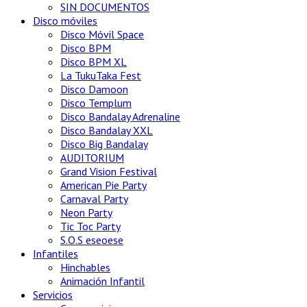
SIN DOCUMENTOS
Disco móviles
Disco Móvil Space
Disco BPM
Disco BPM XL
La TukuTaka Fest
Disco Damoon
Disco Templum
Disco Bandalay Adrenaline
Disco Bandalay XXL
Disco Big Bandalay
AUDITORIUM
Grand Vision Festival
American Pie Party
Carnaval Party
Neon Party
Tic Toc Party
S.O.S eseoese
Infantiles
Hinchables
Animación Infantil
Servicios